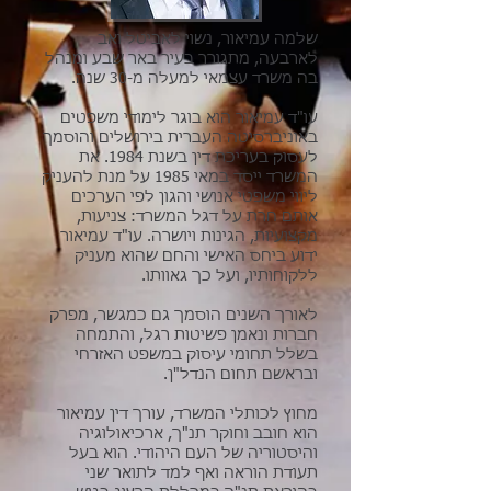
שלמה עמיאור, נשוי לאביטל ואב
לארבעה, מתגורר בעיר באר שבע ומנהל
בה משרד עצמאי למעלה מ-30 שנה.
עו"ד עמיאור הוא בוגר לימודי משפטים
באוניברסיטה העברית בירושלים והוסמך
לעסוק בעריכת דין בשנת 1984. את
המשרד ייסד במאי 1985 על מנת להעניק
ליווי משפטי אנושי והגון לפי הערכים
אותם חרת על דגל המשרד: צניעות,
מקצועיות, הגינות ויושרה. עו"ד עמיאור
ידוע ביחס האישי והחם שהוא מעניק
ללקוחותיו, ועל כך גאוותו.
לאורך השנים הוסמך גם כמגשר, מפרק
חברות ונאמן פשיטות רגל, והתמחה
בשלל תחומי עיסוק במשפט האזרחי
ובראשם תחום הנדל"ן.
מחוץ לכותלי המשרד, עורך דין עמיאור
הוא חובב וחוקר תנ"ך, ארכיאולוגיה
והיסטוריה של העם היהודי. הוא בעל
תעודת הוראה ואף למד לתואר שני