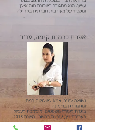
בהוראת תנ"ך במכללת הרצוג בגוש
עציון.
הוא מתגורר בשכונת נווה אילן
ומקפיד על מעורבות חברתית בקהילה.
אפרת כרמית קימה, עו"ד
נשואה ליניב, אמא לשלושה בנים
ומתגוררת בדימונה.
בוגרת לימודי משפטים ומוסמכת לעסוק
בעריכת דין, עובדת במשרד משנת 2015.
על עצמי במשפט אחד - חיה את התיקים!